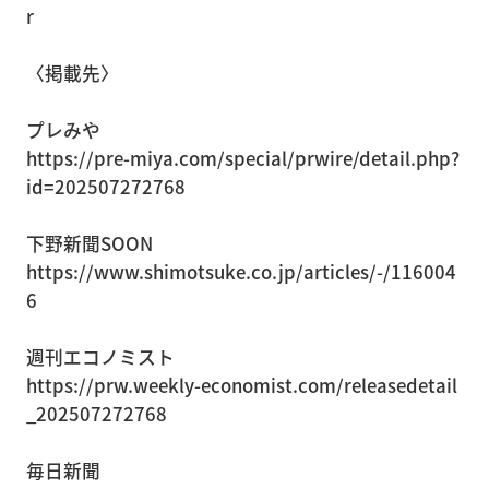
r
〈掲載先〉
プレみや
https://pre-miya.com/special/prwire/detail.php?
id=202507272768
下野新聞SOON
https://www.shimotsuke.co.jp/articles/-/116004
6
週刊エコノミスト
https://prw.weekly-economist.com/releasedetail
_202507272768
毎日新聞