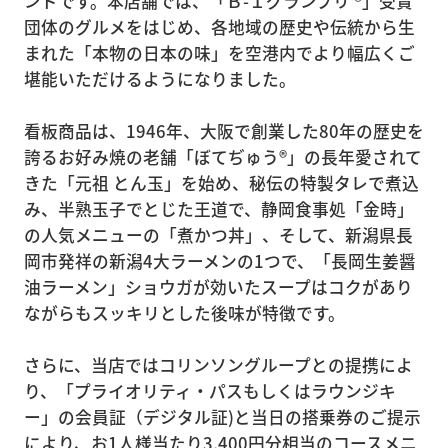
ンドです。本店舗では、「Ｂ-１グランプリ ®」受賞
団体のグルメをはじめ、各地域の歴史や伝統から生
まれた「本物の日本の味」を空港内でより幅広くご
堪能いただけるようになりました。
看板商品は、1946年、大阪で創業した80年の歴史を
誇るお好み焼の老舗「ぼてぢゅう®︎」の長年愛されて
きた「元祖 とん玉」を始め、秘伝の特製タレで煮込
み、半熟玉子でとじた王道で、静岡食事処「金時」
の人気メニューの「煮かつ丼」、そして、新潟県長
岡市発祥の新潟4大ラーメンの1つで、「長岡生姜醤
油ラーメン」ショウガが効いたスープはコクがあり
ながらもスッキリとした後味が特徴です。
さらに、当店ではコリンソングループとの提携によ
り、「プライオリティ・パスもしくはラウンジキ
ー」の会員証（デジタル証)と当日の搭乗券のご提示
により、お1人様当たり3,400円分相当のコースメニ