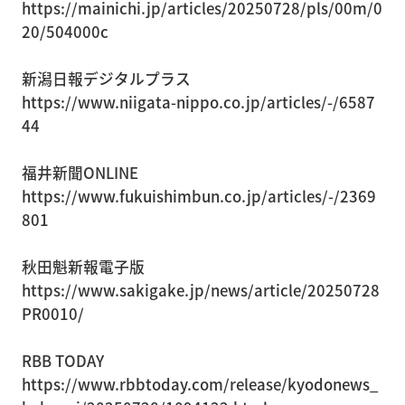
https://mainichi.jp/articles/20250728/pls/00m/0
20/504000c
新潟日報デジタルプラス
https://www.niigata-nippo.co.jp/articles/-/6587
44
福井新聞ONLINE
https://www.fukuishimbun.co.jp/articles/-/2369
801
秋田魁新報電子版
https://www.sakigake.jp/news/article/20250728
PR0010/
RBB TODAY
https://www.rbbtoday.com/release/kyodonews_