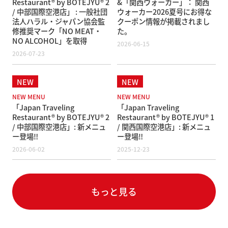
Restaurant® by BOTEJYU® 2
&「関西ウォーカー」： 関西
/ 中部国際空港店」 : 一般社団
ウォーカー2026夏号にお得な
法人ハラル・ジャパン協会監
クーポン情報が掲載されまし
修推奨マーク「NO MEAT・
た。
NO ALCOHOL」を取得
2026-06-15
2026-07-23
NEW MENU
NEW MENU
「Japan Traveling
「Japan Traveling
Restaurant® by BOTEJYU® 2
Restaurant® by BOTEJYU® 1
/ 中部国際空港店」: 新メニュ
/ 関西国際空港店」: 新メニュ
ー登場‼️
ー登場‼️
2026-06-02
2025-12-23
もっと見る