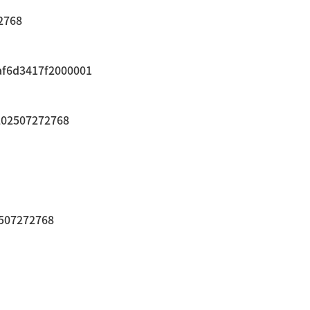
2768
af6d3417f2000001
=202507272768
2507272768