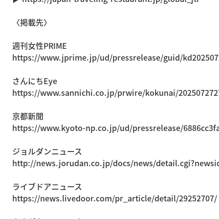
〈掲載先〉
週刊女性PRIME
https://www.jprime.jp/ud/pressrelease/guid/kd20250
さんにちEye
https://www.sannichi.co.jp/prwire/kokunai/20250727
京都新聞
https://www.kyoto-np.co.jp/ud/pressrelease/6886cc3
ジョルダンニュース
http://news.jorudan.co.jp/docs/news/detail.cgi?new
ライブドアニュース
https://news.livedoor.com/pr_article/detail/29252707/