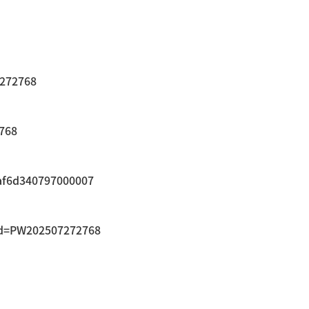
7272768
2768
faf6d340797000007
sid=PW202507272768