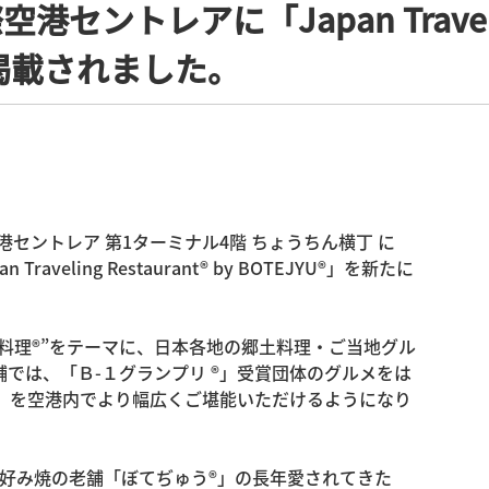
港セントレアに「Japan Traveling 
掲載されました。
際空港セントレア 第1ターミナル4階 ちょうちん横丁 に
eling Restaurant® by BOTEJYU®」を新たに
が恋しくなる料理®”をテーマに、日本各地の郷土料理・ご当地グル
では、「Ｂ-１グランプリ ®」受賞団体のグルメをは
」を空港内でより幅広くご堪能いただけるようになり
お好み焼の老舗「ぼてぢゅう®︎」の長年愛されてきた