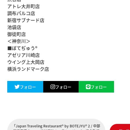
アトレ大井町店
調布パルコ店
新宿サブナード店
池袋店
御徒町店
＜神奈川＞
■ぼてぢゅう®
アゼリア川崎店
ウイング上大岡店
横浜ランドマーク店
フォロー
フォロー
フォロー
「Japan Traveling Restaurant® by BOTEJYU® 2 / 中部