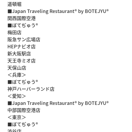
道頓堀
■Japan Traveling Restaurant® by BOTEJYU®
関西国際空港
■ぼてぢゅう®
梅田店
阪急サン広場店
HEPナビオ店
新大阪駅店
天王寺ミオ店
天保山店
＜兵庫＞
■ぼてぢゅう®
神戸ハーバーランド店
＜愛知＞
■Japan Traveling Restaurant® by BOTEJYU®
中部国際空港店
＜東京＞
■ぼてぢゅう®
渋谷店