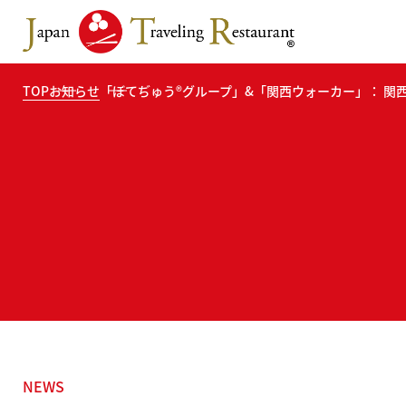
TOP
お知らせ
「ぼてぢゅう®グループ」&「関西ウォーカー」： 関
NEWS